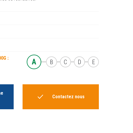
00G :
A
B
C
D
E
he
Contactez nous