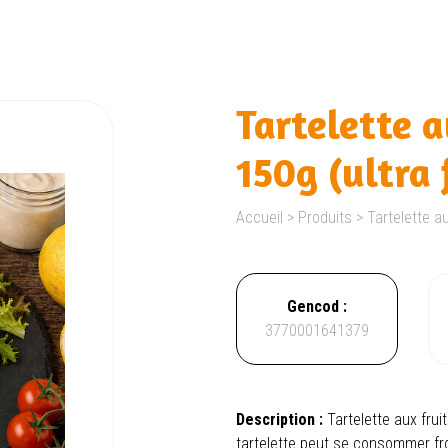
Tartelette a
150g (ultra 
Accueil
>
Produits
>
Tartelette au
Gencod :
3770001641379
Description :
Tartelette aux fru
tartelette peut se consommer fr