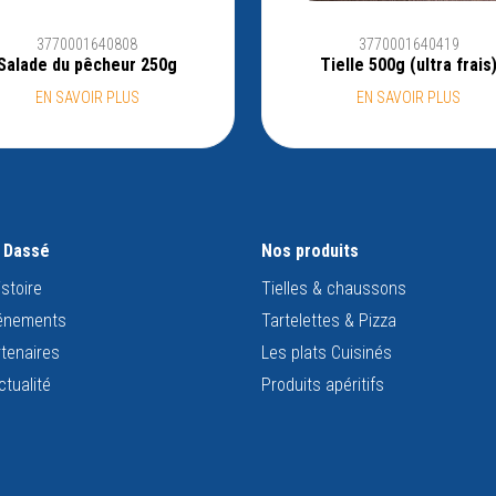
3770001640808
3770001640419
Salade du pêcheur 250g
Tielle 500g (ultra frais
EN SAVOIR PLUS
EN SAVOIR PLUS
s Dassé
Nos produits
istoire
Tielles & chaussons
énements
Tartelettes & Pizza
tenaires
Les plats Cuisinés
ctualité
Produits apéritifs