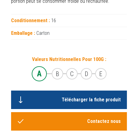
portion peut se consommer froide ou réchauffée.
Conditionnement :
16
Emballage :
Carton
Valeurs Nutritionnelles Pour 100G :
A
B
C
D
E
Télécharger la fiche produit
Contactez nous