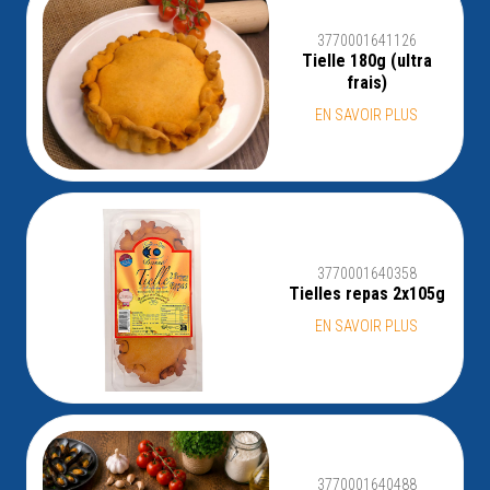
3770001641126
Tielle 180g (ultra
frais)
EN SAVOIR PLUS
3770001640358
Tielles repas 2x105g
EN SAVOIR PLUS
3770001640488