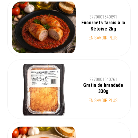
3770001640891
Encornets farcis à la
Sétoise 2kg
EN SAVOIR PLUS
3770001640761
Gratin de brandade
330g
EN SAVOIR PLUS