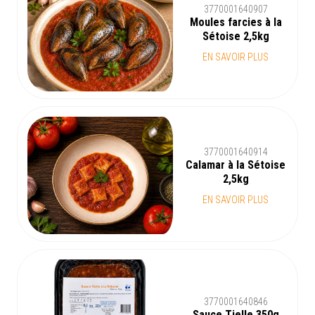
3770001640907
Moules farcies à la
Sétoise 2,5kg
EN SAVOIR PLUS
3770001640914
Calamar à la Sétoise
2,5kg
EN SAVOIR PLUS
3770001640846
Sauce Tielle 350g