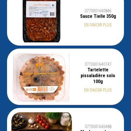
3770001640846
Sauce Tielle 350g
EN SAVOIR PLUS
3770001640747
Tartelette
pissaladière solo
100g
EN SAVOIR PLUS
3770001640488