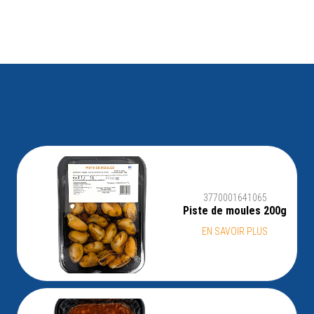
3770001641065
Piste de moules 200g
EN SAVOIR PLUS