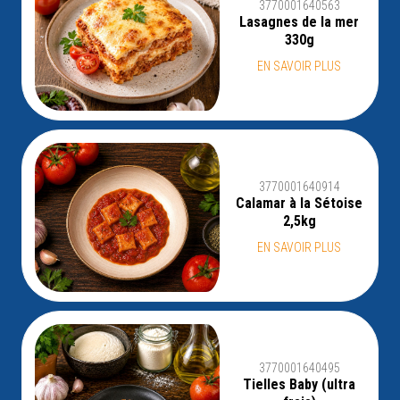
3770001640563
Lasagnes de la mer
330g
EN SAVOIR PLUS
3770001640914
Calamar à la Sétoise
2,5kg
EN SAVOIR PLUS
3770001640495
Tielles Baby (ultra