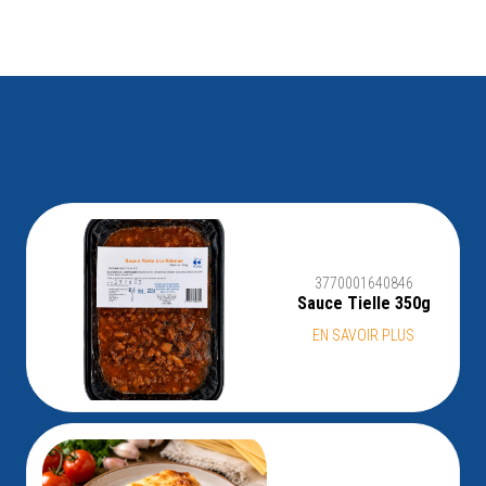
3770001640846
Sauce Tielle 350g
EN SAVOIR PLUS