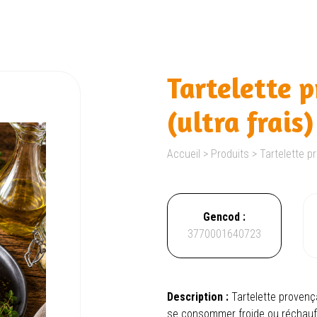
Tartelette 
(ultra frais)
Accueil
>
Produits
>
Tartelette p
Gencod :
3770001640723
Description :
Tartelette provenç
se consommer froide ou réchauf