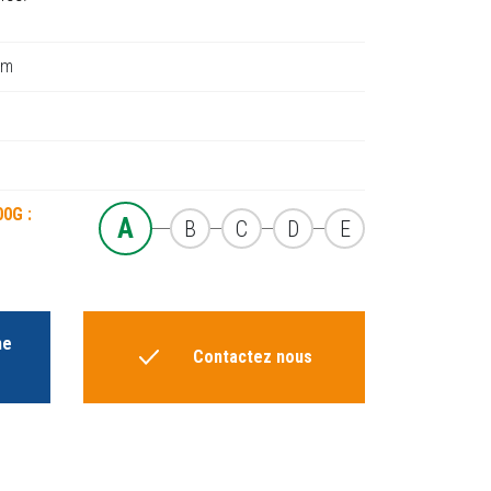
mm
00G :
A
B
C
D
E
he
Contactez nous