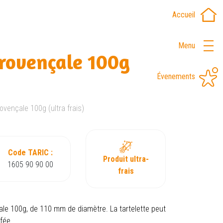
Accueil
Menu
provençale 100g
Évenements
rovençale 100g (ultra frais)
Code TARIC :
Produit ultra-
1605 90 90 00
frais
ale 100g, de 110 mm de diamètre. La tartelette peut
fée.