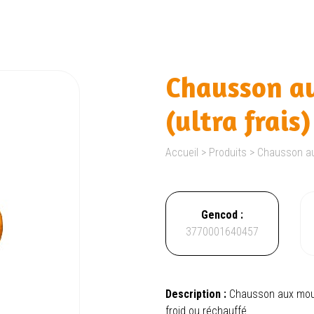
Chausson a
(ultra frais)
Accueil
>
Produits
>
Chausson aux
Gencod :
3770001640457
Description :
Chausson aux mou
froid ou réchauffé.