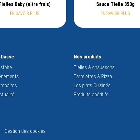
Tielles Baby (ultra frais)
Sauce Tielle 350g
EN SAVOIR PLUS
EN SAVOIR PLUS
s Dassé
Nos produits
istoire
Tielles & chaussons
énements
Tartelettes & Pizza
tenaires
Les plats Cuisinés
ctualité
Produits apéritifs
U
Gestion des cookies