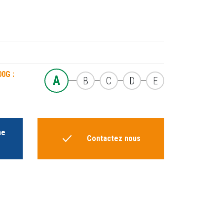
00G :
A
B
C
D
E
he
Contactez nous