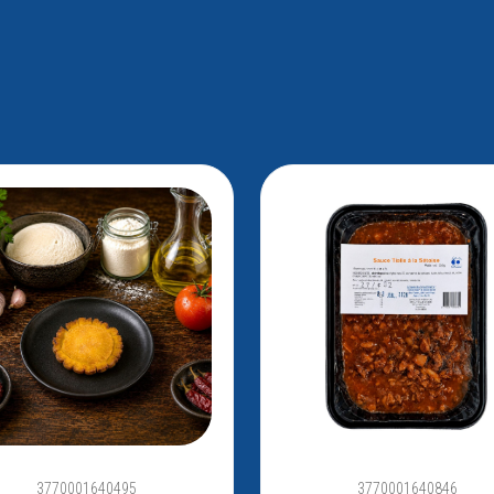
3770001640495
3770001640846