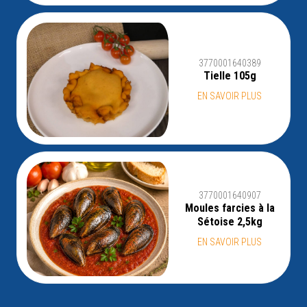
3770001640389
Tielle 105g
EN SAVOIR PLUS
3770001640907
Moules farcies à la
Sétoise 2,5kg
EN SAVOIR PLUS