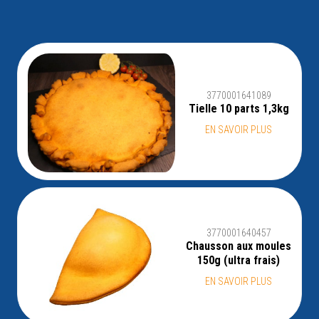
3770001641089
Tielle 10 parts 1,3kg
EN SAVOIR PLUS
3770001640457
Chausson aux moules
150g (ultra frais)
EN SAVOIR PLUS